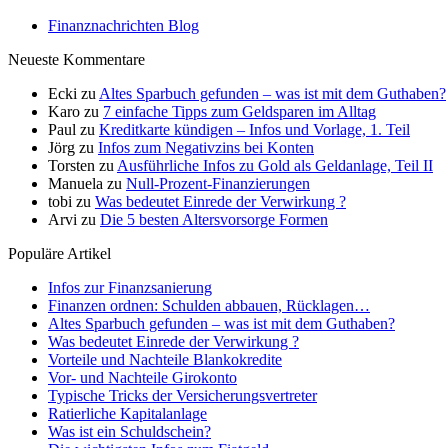
Finanznachrichten Blog
Neueste Kommentare
Ecki
zu
Altes Sparbuch gefunden – was ist mit dem Guthaben?
Karo
zu
7 einfache Tipps zum Geldsparen im Alltag
Paul
zu
Kreditkarte kündigen – Infos und Vorlage, 1. Teil
Jörg
zu
Infos zum Negativzins bei Konten
Torsten
zu
Ausführliche Infos zu Gold als Geldanlage, Teil II
Manuela
zu
Null-Prozent-Finanzierungen
tobi
zu
Was bedeutet Einrede der Verwirkung ?
Arvi
zu
Die 5 besten Altersvorsorge Formen
Populäre Artikel
Infos zur Finanzsanierung
Finanzen ordnen: Schulden abbauen, Rücklagen…
Altes Sparbuch gefunden – was ist mit dem Guthaben?
Was bedeutet Einrede der Verwirkung ?
Vorteile und Nachteile Blankokredite
Vor- und Nachteile Girokonto
Typische Tricks der Versicherungsvertreter
Ratierliche Kapitalanlage
Was ist ein Schuldschein?