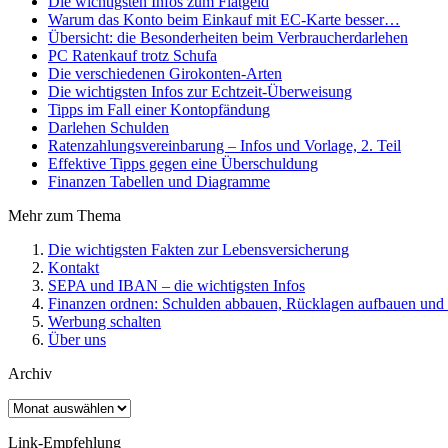
Die wichtigsten Infos zum Fiatgeld
Warum das Konto beim Einkauf mit EC-Karte besser…
Übersicht: die Besonderheiten beim Verbraucherdarlehen
PC Ratenkauf trotz Schufa
Die verschiedenen Girokonten-Arten
Die wichtigsten Infos zur Echtzeit-Überweisung
Tipps im Fall einer Kontopfändung
Darlehen Schulden
Ratenzahlungsvereinbarung – Infos und Vorlage, 2. Teil
Effektive Tipps gegen eine Überschuldung
Finanzen Tabellen und Diagramme
Mehr zum Thema
Die wichtigsten Fakten zur Lebensversicherung
Kontakt
SEPA und IBAN – die wichtigsten Infos
Finanzen ordnen: Schulden abbauen, Rücklagen aufbauen und R
Werbung schalten
Über uns
Archiv
Archiv
Link-Empfehlung