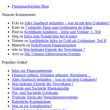
Finanznachrichten Blog
Neueste Kommentare
Ecki
zu
Altes Sparbuch gefunden – was ist mit dem Guthaben?
Karo
zu
7 einfache Tipps zum Geldsparen im Alltag
Paul
zu
Kreditkarte kündigen – Infos und Vorlage, 1. Teil
Jörg
zu
Infos zum Negativzins bei Konten
Torsten
zu
Ausführliche Infos zu Gold als Geldanlage, Teil II
Manuela
zu
Null-Prozent-Finanzierungen
tobi
zu
Was bedeutet Einrede der Verwirkung ?
Arvi
zu
Die 5 besten Altersvorsorge Formen
Populäre Artikel
Infos zur Finanzsanierung
Finanzen ordnen: Schulden abbauen, Rücklagen…
Altes Sparbuch gefunden – was ist mit dem Guthaben?
Was bedeutet Einrede der Verwirkung ?
Vorteile und Nachteile Blankokredite
Vor- und Nachteile Girokonto
Typische Tricks der Versicherungsvertreter
Ratierliche Kapitalanlage
Was ist ein Schuldschein?