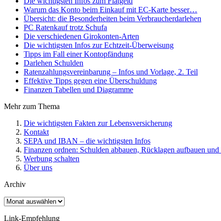
Die wichtigsten Infos zum Fiatgeld
Warum das Konto beim Einkauf mit EC-Karte besser…
Übersicht: die Besonderheiten beim Verbraucherdarlehen
PC Ratenkauf trotz Schufa
Die verschiedenen Girokonten-Arten
Die wichtigsten Infos zur Echtzeit-Überweisung
Tipps im Fall einer Kontopfändung
Darlehen Schulden
Ratenzahlungsvereinbarung – Infos und Vorlage, 2. Teil
Effektive Tipps gegen eine Überschuldung
Finanzen Tabellen und Diagramme
Mehr zum Thema
Die wichtigsten Fakten zur Lebensversicherung
Kontakt
SEPA und IBAN – die wichtigsten Infos
Finanzen ordnen: Schulden abbauen, Rücklagen aufbauen und R
Werbung schalten
Über uns
Archiv
Archiv
Link-Empfehlung